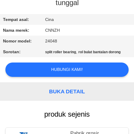
KUALITAS
tunggal
HUBUNGI
Tempat asal:
Cina
KAMI
Nama merek:
CNNZH
Nomor model:
24048
BERITA
Sorotan:
,
split roller bearing
rol bulat bantalan dorong
PERMINTAAN
HUBUNGI KAMI!
PENAWARAN
BUKA DETAIL
VR
SHOW
produk sejenis
SITEMAP
Pabrik grosir