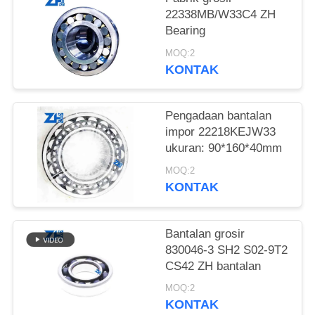
22338MB/W33C4 ZH
KEBIJAKAN
Bearing
PRIVASI
MOQ:2
KONTAK
Pengadaan bantalan
impor 22218KEJW33
ukuran: 90*160*40mm
MOQ:2
KONTAK
Bantalan grosir
830046-3 SH2 S02-9T2
CS42 ZH bantalan
MOQ:2
KONTAK