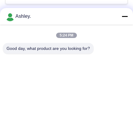
Ashley.
Bad Request
Semua
5:24 PM
Bola Roller Bearing
Taper roller bearing
Good day, what product are you looking for?
Silinder Roller
Bantal Blok Bantalan
Bearing
alur Deep bola
Bearing Spare Parts
bearing
Sudut kontak bola
Excavator Bearing
Bearing