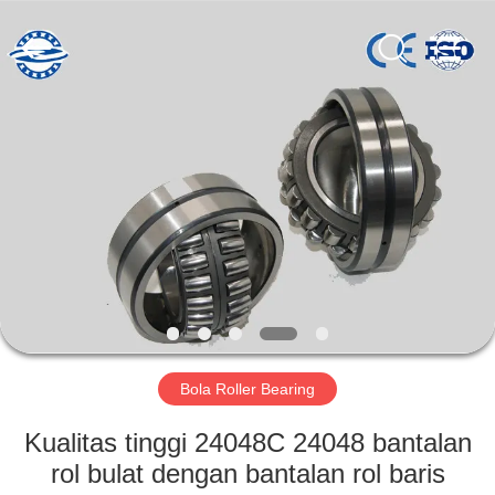
ZhongHong
bearing
Co.,
LTD..
All
Rights
Reserved.
RUMAH
PRODUK
TENTANG
KAMI
TUR
PABRIK
Bola Roller Bearing
Kualitas tinggi 24048C 24048 bantalan
KONTROL
rol bulat dengan bantalan rol baris