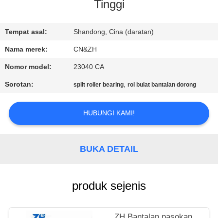
KUALITAS
Tinggi
HUBUNGI
Tempat asal:
Shandong, Cina (daratan)
KAMI
Nama merek:
CN&ZH
Nomor model:
23040 CA
BERITA
Sorotan:
,
split roller bearing
rol bulat bantalan dorong
PERMINTAAN
HUBUNGI KAMI!
PENAWARAN
BUKA DETAIL
VR
SHOW
produk sejenis
SITEMAP
ZH Bantalan pasokan