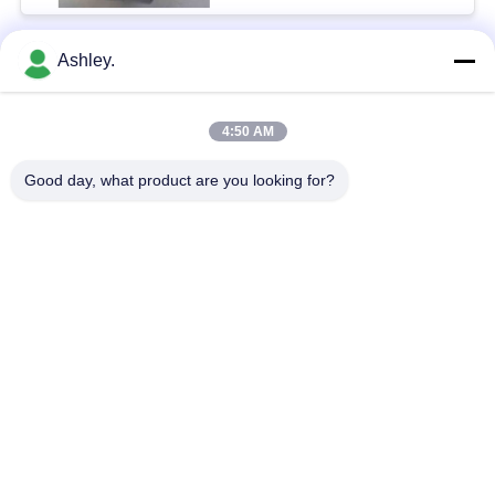
Ashley.
Bad Request
Semua
4:50 AM
Bola Roller Bearing
Taper roller bearing
Good day, what product are you looking for?
Silinder Roller
Bantal Blok Bantalan
Bearing
alur Deep bola
Bearing Spare Parts
bearing
Sudut kontak bola
Excavator Bearing
Bearing