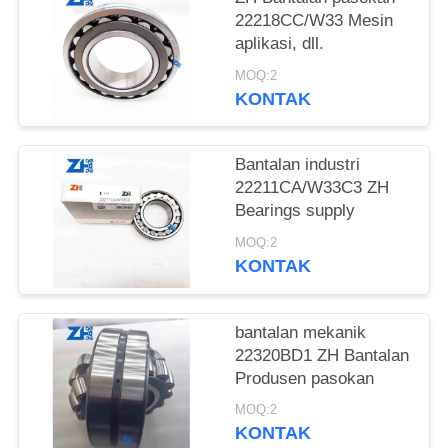
22218CC/W33 Mesin
KEBIJAKAN
aplikasi, dll.
PRIVASI
MOQ:2
KONTAK
Bantalan industri
22211CA/W33C3 ZH
Bearings supply
MOQ:2
KONTAK
bantalan mekanik
22320BD1 ZH Bantalan
Produsen pasokan
MOQ:2
KONTAK