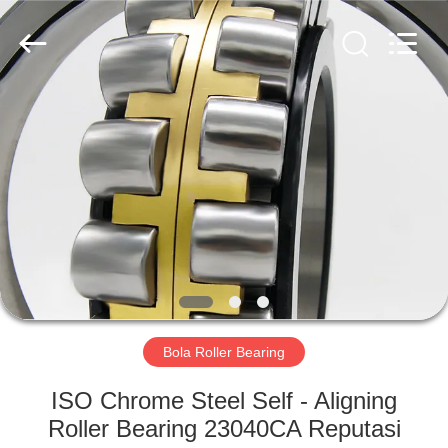
ZhongHong
bearing
Co.,
LTD..
All
Rights
Reserved.
RUMAH
PRODUK
TENTANG
KAMI
TUR
PABRIK
Bola Roller Bearing
ISO Chrome Steel Self - Aligning
KONTROL
Roller Bearing 23040CA Reputasi