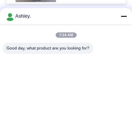
Ashley.
Bad Request
Semua
7:24 AM
Bola Roller Bearing
Taper roller bearing
Good day, what product are you looking for?
Silinder Roller
Bantal Blok Bantalan
Bearing
alur Deep bola
Bearing Spare Parts
bearing
Sudut kontak bola
Excavator Bearing
Bearing