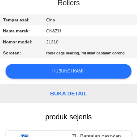
KUALITAS
Rollers
HUBUNGI
Tempat asal:
Cina
KAMI
Nama merek:
CN&ZH
Nomor model:
21310
BERITA
Sorotan:
,
roller cage bearing
rol bulat bantalan dorong
PERMINTAAN
HUBUNGI KAMI!
PENAWARAN
BUKA DETAIL
VR
SHOW
produk sejenis
SITEMAP
ZH Bantalan pasokan