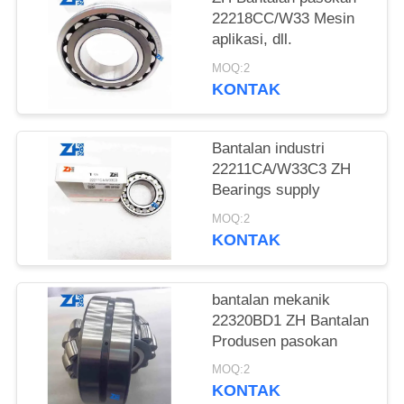
22218CC/W33 Mesin
KEBIJAKAN
aplikasi, dll.
PRIVASI
MOQ:2
KONTAK
Bantalan industri
22211CA/W33C3 ZH
Bearings supply
MOQ:2
KONTAK
bantalan mekanik
22320BD1 ZH Bantalan
Produsen pasokan
MOQ:2
KONTAK