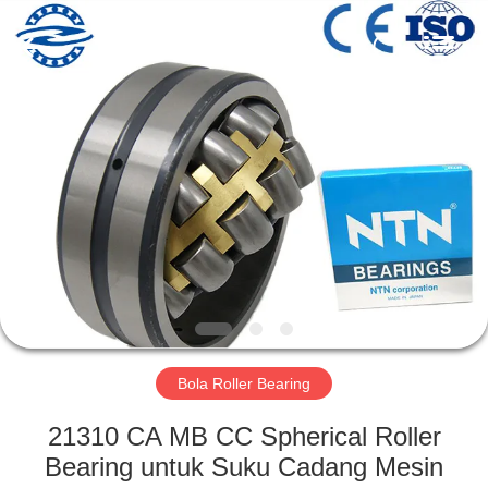
ZhongHong
bearing
Co.,
LTD..
All
Rights
Reserved.
RUMAH
PRODUK
TENTANG
KAMI
TUR
PABRIK
Bola Roller Bearing
21310 CA MB CC Spherical Roller
KONTROL
Bearing untuk Suku Cadang Mesin