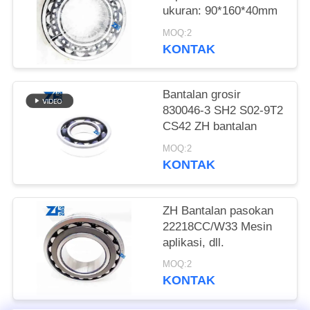
ukuran: 90*160*40mm
KEBIJAKAN
MOQ:2
PRIVASI
KONTAK
Bantalan grosir
830046-3 SH2 S02-9T2
CS42 ZH bantalan
MOQ:2
KONTAK
ZH Bantalan pasokan
22218CC/W33 Mesin
aplikasi, dll.
MOQ:2
KONTAK