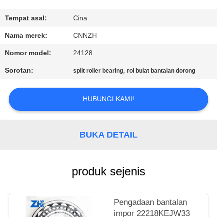
KUALITAS
Tempat asal:
Cina
HUBUNGI
Nama merek:
CNNZH
KAMI
Nomor model:
24128
Sorotan:
,
split roller bearing
rol bulat bantalan dorong
BERITA
HUBUNGI KAMI!
PERMINTAAN
PENAWARAN
BUKA DETAIL
VR
produk sejenis
SHOW
SITEMAP
Pengadaan bantalan
impor 22218KEJW33