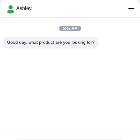
Ashley.
Bad Request
Semua
5:42 AM
Bola Roller Bearing
Taper roller bearing
Good day, what product are you looking for?
Silinder Roller
Bantal Blok Bantalan
Bearing
alur Deep bola
Bearing Spare Parts
bearing
Sudut kontak bola
Excavator Bearing
Bearing
Berlangganan