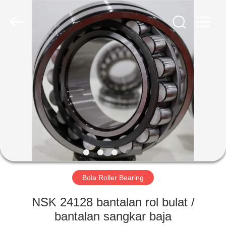
ZhongHong
bearing
Co.,
LTD..
All
Rights
Reserved.
RUMAH
PRODUK
TENTANG
KAMI
TUR
PABRIK
Bola Roller Bearing
NSK 24128 bantalan rol bulat /
KONTROL
bantalan sangkar baja