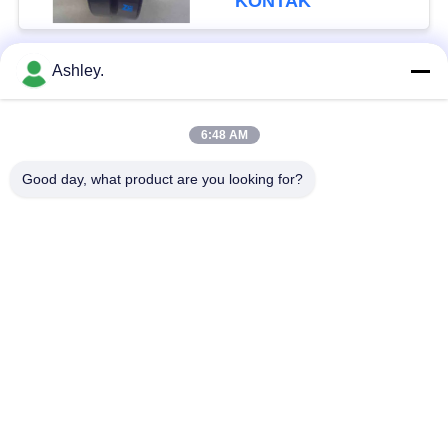
KONTAK
Ashley.
Bad Request
Semua
6:48 AM
Bola Roller Bearing
Taper roller bearing
Good day, what product are you looking for?
Silinder Roller
Bantal Blok Bantalan
Bearing
alur Deep bola
Bearing Spare Parts
bearing
Sudut kontak bola
Excavator Bearing
Bearing