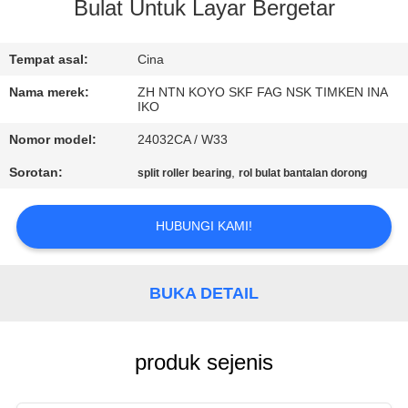
KUALITAS
Bulat Untuk Layar Bergetar
HUBUNGI
Tempat asal:
Cina
KAMI
Nama merek:
ZH NTN KOYO SKF FAG NSK TIMKEN INA
IKO
Nomor model:
24032CA / W33
BERITA
Sorotan:
,
split roller bearing
rol bulat bantalan dorong
PERMINTAAN
HUBUNGI KAMI!
PENAWARAN
VR
BUKA DETAIL
SHOW
produk sejenis
SITEMAP