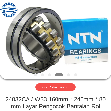
ZhongHong
bearing
Co.,
LTD..
All
Rights
Reserved.
RUMAH
PRODUK
TENTANG
KAMI
TUR
PABRIK
Bola Roller Bearing
24032CA / W33 160mm * 240mm * 80
KONTROL
mm Layar Pengocok Bantalan Rol