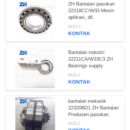
ZH Bantalan pasokan
KEBIJAKAN
22218CC/W33 Mesin
aplikasi, dll.
PRIVASI
MOQ:2
KONTAK
Bantalan industri
22211CA/W33C3 ZH
Bearings supply
MOQ:2
KONTAK
bantalan mekanik
22320BD1 ZH Bantalan
Produsen pasokan
MOQ:2