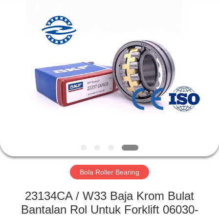
ZhongHong
bearing
Co.,
LTD..
All
Rights
Reserved.
RUMAH
PRODUK
TENTANG
KAMI
TUR
PABRIK
Bola Roller Bearing
23134CA / W33 Baja Krom Bulat
KONTROL
Bantalan Rol Untuk Forklift 06030-