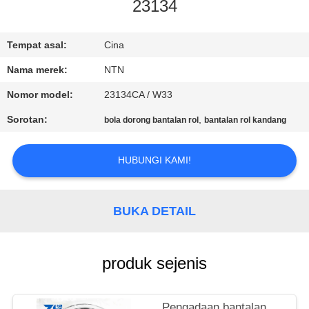
KUALITAS
23134
HUBUNGI
Tempat asal:
Cina
KAMI
Nama merek:
NTN
Nomor model:
23134CA / W33
BERITA
Sorotan:
,
bola dorong bantalan rol
bantalan rol kandang
PERMINTAAN
HUBUNGI KAMI!
PENAWARAN
BUKA DETAIL
VR
SHOW
produk sejenis
SITEMAP
Pengadaan bantalan