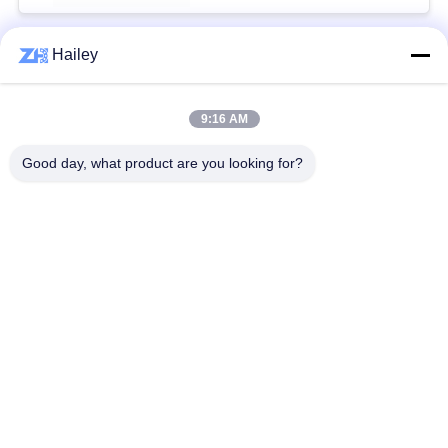
Hailey
Bad Request
Semua
9:16 AM
Bola Roller Bearing
Taper roller bearing
Good day, what product are you looking for?
Silinder Roller
Bantal Blok Bantalan
Bearing
alur Deep bola
Bearing Spare Parts
bearing
Sudut kontak bola
Excavator Bearing
Bearing