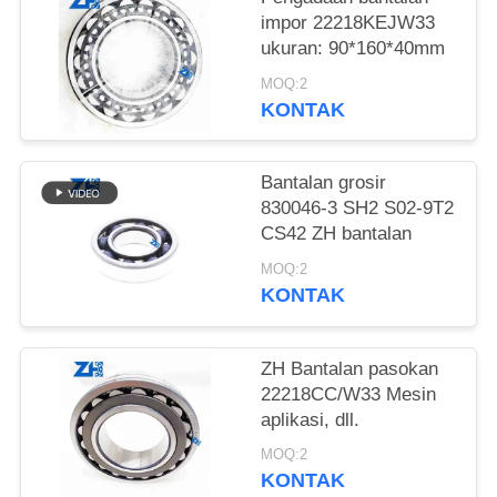
impor 22218KEJW33
KEBIJAKAN
ukuran: 90*160*40mm
PRIVASI
MOQ:2
KONTAK
Bantalan grosir
830046-3 SH2 S02-9T2
CS42 ZH bantalan
MOQ:2
KONTAK
ZH Bantalan pasokan
22218CC/W33 Mesin
aplikasi, dll.
MOQ:2
KONTAK