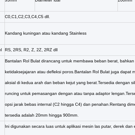
95mm
Diameter luar
200mm
C0,C1,C2,C3,C4,C5 dll.
Kandang kuningan atau kandang Stainless
l
RS, 2RS, R2, Z, 2Z, 2RZ dll
Bantalan Rol Bulat dirancang untuk membawa beban berat, bahkan
ketidaksejajaran atau defleksi poros.Bantalan Rol Bulat juga dapa
aksial di kedua arah dan beban kejut yang berat.Tersedia dengan si
runcing untuk pemasangan dengan atau tanpa adaptor lengan.Ters
opsi jarak bebas internal (C2 hingga C4) dan penahan.Rentang dim
tersedia adalah 20mm hingga 900mm.
Ini digunakan secara luas untuk aplikasi mesin las putar, derek dan 