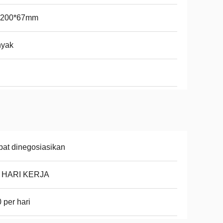
*200*67mm
nyak
at dinegosiasikan
8 HARI KERJA
 per hari