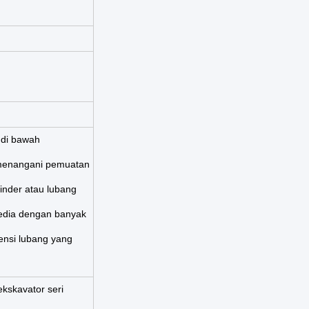
 di bawah
t menangani pemuatan
linder atau lubang
edia dengan banyak
ensi lubang yang
ekskavator seri