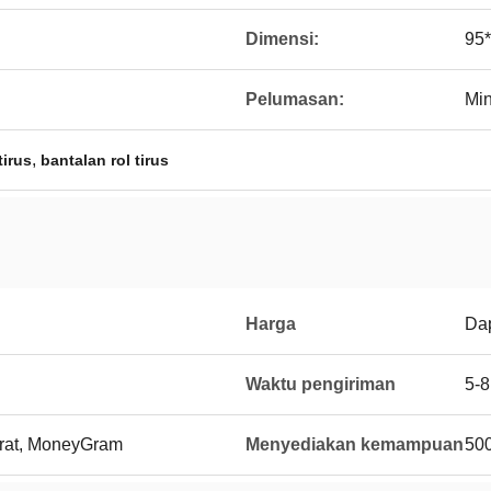
Dimensi:
95
Pelumasan:
Mi
,
tirus
bantalan rol tirus
Harga
Dap
Waktu pengiriman
5-
Barat, MoneyGram
Menyediakan kemampuan
500