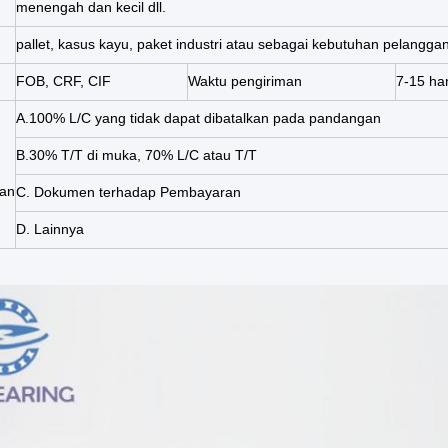
menengah dan kecil dll.
pallet, kasus kayu, paket industri atau sebagai kebutuhan pelangga
FOB, CRF, CIF
Waktu pengiriman
7-15 har
A.100% L/C yang tidak dapat dibatalkan pada pandangan
B.30% T/T di muka, 70% L/C atau T/T
an
C. Dokumen terhadap Pembayaran
D. Lainnya