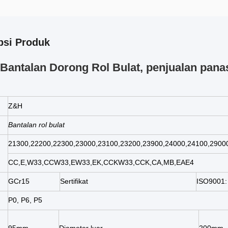
psi Produk
Bantalan Dorong Rol Bulat, penjualan panas
Z&H
Bantalan rol bulat
21300,22200,22300,23000,23100,23200,23900,24000,24100,2900
CC,E,W33,CCW33,EW33,EK,CCKW33,CCK,CA,MB,EAE4
GCr15
Sertifikat
ISO9001:
P0, P6, P5