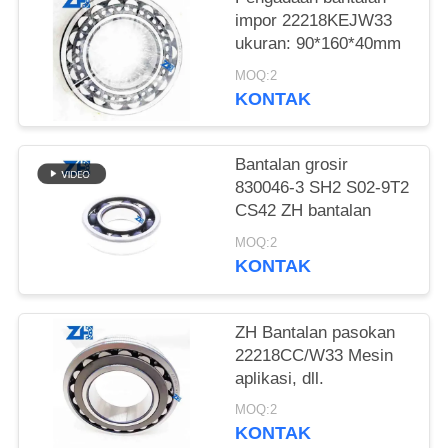
impor 22218KEJW33
KEBIJAKAN
ukuran: 90*160*40mm
PRIVASI
MOQ:2
KONTAK
Bantalan grosir
830046-3 SH2 S02-9T2
CS42 ZH bantalan
MOQ:2
KONTAK
ZH Bantalan pasokan
22218CC/W33 Mesin
aplikasi, dll.
MOQ:2
KONTAK