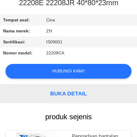
KUALITAS
22208E 22208JR 40*80*23mm
HUBUNGI
Tempat asal:
Cina
KAMI
Nama merek:
ZH
Sertifikasi:
IS09001
BERITA
Nomor model:
22208CA
PERMINTAAN
HUBUNGI KAMI!
PENAWARAN
BUKA DETAIL
VR
SHOW
produk sejenis
SITEMAP
Pengadaan bantalan