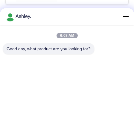
Ashley.
Bad Request
Semua
6:03 AM
Bola Roller Bearing
Taper roller bearing
Good day, what product are you looking for?
Silinder Roller
Bantal Blok Bantalan
Bearing
alur Deep bola
Bearing Spare Parts
bearing
Sudut kontak bola
Excavator Bearing
Bearing