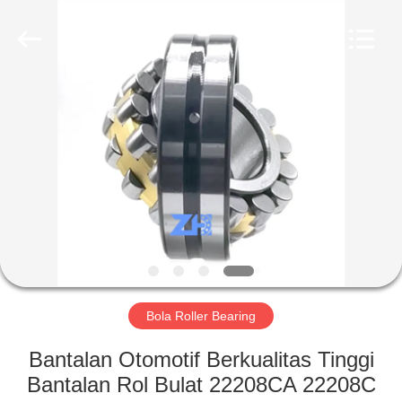
ZhongHong
bearing
Co.,
LTD..
All
Rights
Reserved.
RUMAH
PRODUK
TENTANG
KAMI
TUR
PABRIK
Bola Roller Bearing
Bantalan Otomotif Berkualitas Tinggi
KONTROL
Bantalan Rol Bulat 22208CA 22208C