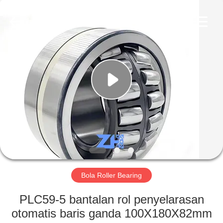
ZhongHong
bearing
Co.,
LTD..
All
Rights
Reserved.
RUMAH
PRODUK
TENTANG
KAMI
TUR
PABRIK
Bola Roller Bearing
PLC59-5 bantalan rol penyelarasan
KONTROL
otomatis baris ganda 100X180X82mm