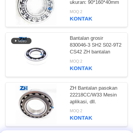
ukuran: 90*160*40mm
KEBIJAKAN
MOQ:2
KONTAK
PRIVASI
Bantalan grosir
830046-3 SH2 S02-9T2
CS42 ZH bantalan
MOQ:2
KONTAK
ZH Bantalan pasokan
22218CC/W33 Mesin
aplikasi, dll.
MOQ:2
KONTAK