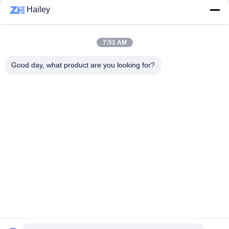
Hailey
Bad Request
Semua
7:51 AM
Bola Roller Bearing
Taper roller bearing
Good day, what product are you looking for?
Silinder Roller
Bantal Blok Bantalan
Bearing
alur Deep bola
Bearing Spare Parts
bearing
Sudut kontak bola
Excavator Bearing
Bearing
Berlangganan