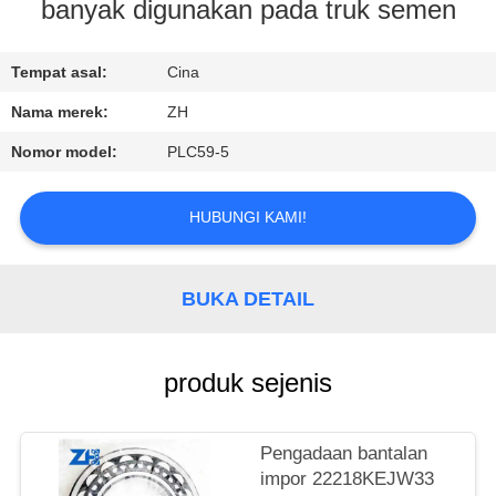
KUALITAS
banyak digunakan pada truk semen
HUBUNGI
Tempat asal:
Cina
KAMI
Nama merek:
ZH
Nomor model:
PLC59-5
BERITA
HUBUNGI KAMI!
PERMINTAAN
PENAWARAN
BUKA DETAIL
VR
produk sejenis
SHOW
Pengadaan bantalan
SITEMAP
impor 22218KEJW33