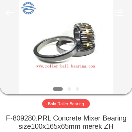
ZhongHong
bearing
Co.,
LTD..
All
Rights
Reserved.
RUMAH
PRODUK
TENTANG
KAMI
TUR
PABRIK
Bola Roller Bearing
F-809280.PRL Concrete Mixer Bearing
KONTROL
size100x165x65mm merek ZH