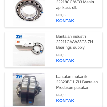
22218CC/W33 Mesin
KEBIJAKAN
aplikasi, dll.
PRIVASI
MOQ:2
KONTAK
Bantalan industri
22211CA/W33C3 ZH
Bearings supply
MOQ:2
KONTAK
bantalan mekanik
22320BD1 ZH Bantalan
Produsen pasokan
MOQ:2
KONTAK