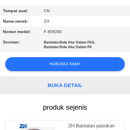
KUALITAS
Tempat asal:
CN
HUBUNGI
Nama merek:
ZH
KAMI
Nomor model:
F-809280
Sorotan:
,
Bantalan Bola Alur Dalam FAG
BERITA
Bantalan Bola Alur Dalam P6
HUBUNGI KAMI!
PERMINTAAN
PENAWARAN
BUKA DETAIL
VR
SHOW
produk sejenis
SITEMAP
ZH Bantalan pasokan