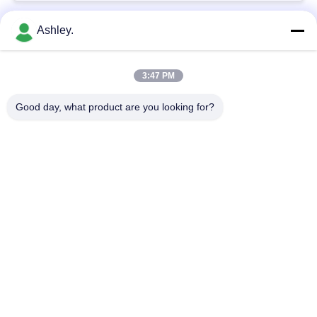
Ashley.
Bad Request
Semua
3:47 PM
Bola Roller Bearing
Taper roller bearing
Good day, what product are you looking for?
Silinder Roller
Bantal Blok Bantalan
Bearing
alur Deep bola
Bearing Spare Parts
bearing
Sudut kontak bola
Excavator Bearing
Bearing